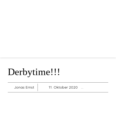
Home
Mannschaften
Vorstandschaft
Sponsoren
Blog
Shop
Derbytime!!!
Sonstiges
Jonas Ernst
11. Oktober 2020
Herren 1
,
Jug