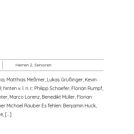
Herren 2
,
Senioren
escia, Matthias Meßmer, Lukas Grüßinger, Kevin
inten v. l. n. r.: Philipp Schaefer, Florian Rumpf,
ter, Marco Lorenz, Benedikt Müller, Florian
iner Michael Rauber Es fehlen: Benjamin Huck,
, […]