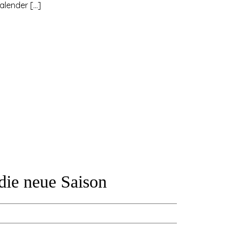
alender […]
die neue Saison
A-Jugend
,
A-Mädchen
,
B-Jugend
,
B-Mädchen
,
Bambinis
,
C-Juge