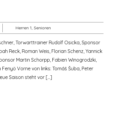
Herren 1
,
Senioren
irschner, Torwarttrainer Rudolf Osicka, Sponsor
 Noah Reck, Roman Weis, Florian Schenz, Yannick
, Sponsor Martin Schorpp, Fabien Winogrodzki,
n Fenyö Vorne von links: Tomáš Šuba, Peter
eue Saison steht vor […]