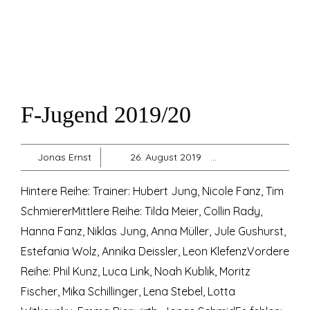
F-Jugend 2019/20
Jonas Ernst
26. August 2019
F-Jugend
,
Jug
Hintere Reihe: Trainer: Hubert Jung, Nicole Fanz, Tim
SchmiererMittlere Reihe: Tilda Meier, Collin Rady,
Hanna Fanz, Niklas Jung, Anna Müller, Jule Gushurst,
Estefania Wolz, Annika Deissler, Leon KlefenzVordere
Reihe: Phil Kunz, Luca Link, Noah Kublik, Moritz
Fischer, Mika Schillinger, Lena Stebel, Lotta