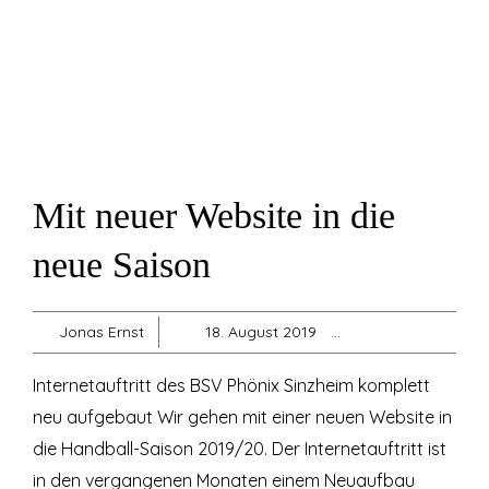
Mit neuer Website in die
neue Saison
Jonas Ernst
18. August 2019
A-Jugend
,
A-M
Internetauftritt des BSV Phönix Sinzheim komplett
neu aufgebaut Wir gehen mit einer neuen Website in
die Handball-Saison 2019/20. Der Internetauftritt ist
in den vergangenen Monaten einem Neuaufbau