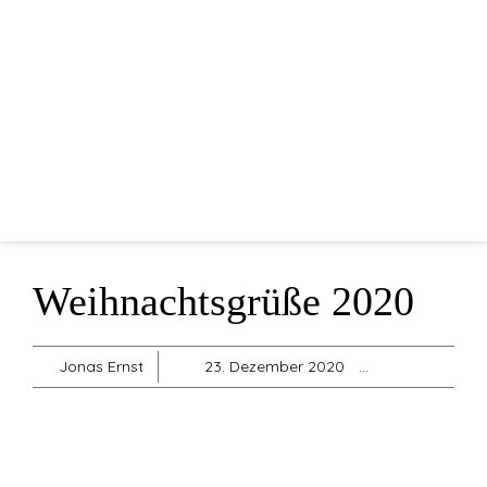
Home
Mannschaften
Vorstandschaft
Sponsoren
Blog
Shop
Weihnachtsgrüße 2020
Sonstiges
Jonas Ernst
23. Dezember 2020
Allgemein