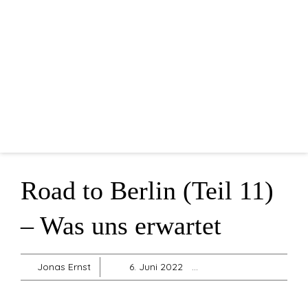
Home
Mannschaften
Vorstandschaft
Sponsoren
Blog
Shop
Road to Berlin (Teil 11)
Sonstiges
– Was uns erwartet
Jonas Ernst
6. Juni 2022
Allgemein
,
Feuervö