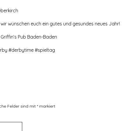
Oberkirch
, wir wünschen euch ein gutes und gesundes neues Jahr!
d Griffin’s Pub Baden-Baden
rby #derbytime #spieltag
iche Felder sind mit
*
markiert