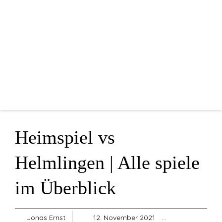
Home
Mannschaften
Vorstandschaft
Sponsoren
Blog
Shop
Heimspiel vs
Sonstiges
Helmlingen | Alle spiele
im Überblick
Jonas Ernst
12. November 2021
Allgemein
,
H