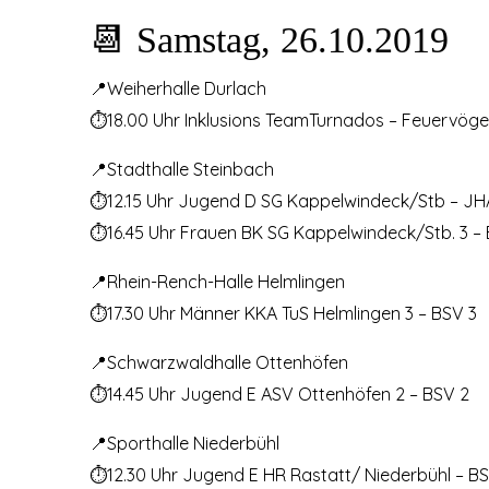
📆 Samstag, 26.10.2019
📍Weiherhalle Durlach
⏱18.00 Uhr Inklusions TeamTurnados – Feuervöge
📍Stadthalle Steinbach
⏱12.15 Uhr Jugend D SG Kappelwindeck/Stb – JH
⏱16.45 Uhr Frauen BK SG Kappelwindeck/Stb. 3 –
📍Rhein-Rench-Halle Helmlingen
⏱17.30 Uhr Männer KKA TuS Helmlingen 3 – BSV 3
📍Schwarzwaldhalle Ottenhöfen
⏱14.45 Uhr Jugend E ASV Ottenhöfen 2 – BSV 2
📍Sporthalle Niederbühl
⏱12.30 Uhr Jugend E HR Rastatt/ Niederbühl – B