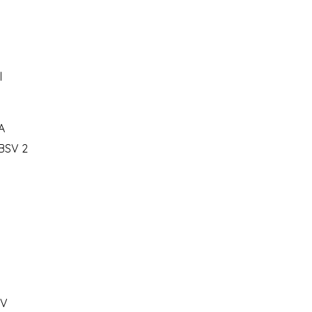
l
A
 BSV 2
SV