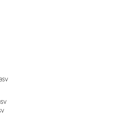
 BSV
BSV
SV