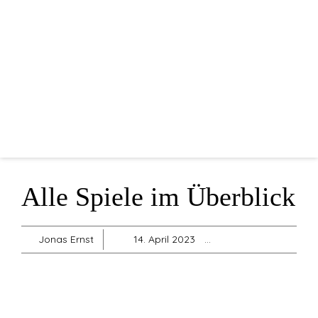
Home
Mannschaften
Vorstandschaft
Sponsoren
Blog
Shop
Alle Spiele im Überblick
Sonstiges
Jonas Ernst
14. April 2023
Allgemein
,
Herren