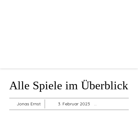
Home
Mannschaften
Vorstandschaft
Sponsoren
Blog
Shop
Alle Spiele im Überblick
Sonstiges
Jonas Ernst
3. Februar 2023
Allgemein
,
Herr