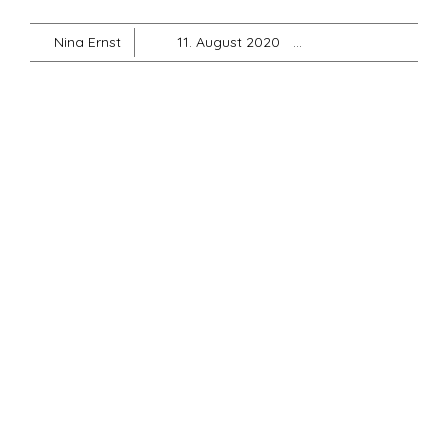
Nina Ernst
11. August 2020
A-Jugend
,
Allge