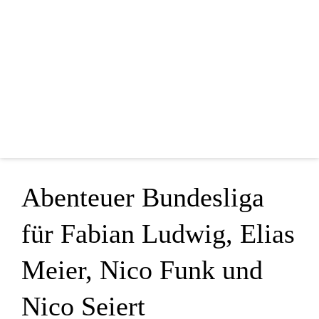
Home
Mannschaften
Vorstandschaft
Sponsoren
Blog
Shop
Abenteuer Bundesliga
Sonstiges
für Fabian Ludwig, Elias
Meier, Nico Funk und
Nico Seiert