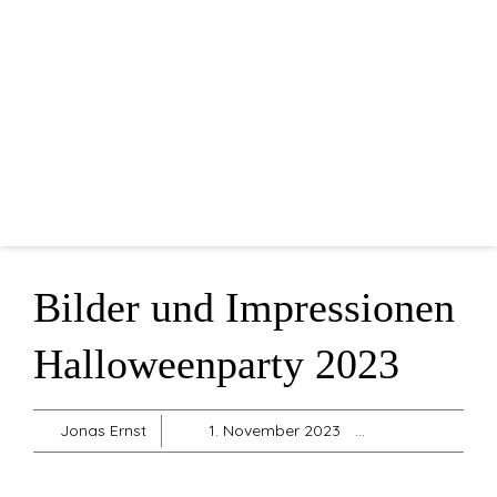
Home
Mannschaften
Vorstandschaft
Sponsoren
Blog
Shop
Bilder und Impressionen
Sonstiges
Halloweenparty 2023
Jonas Ernst
1. November 2023
Allgemein